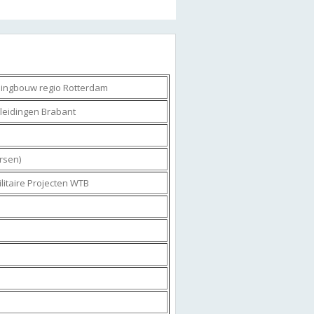
ningbouw regio Rotterdam
leidingen Brabant
rsen)
litaire Projecten WTB
e