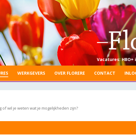
Vacatures: HBO+ i
RES
WERKGEVERS
OVER FLORERE
CONTACT
INLO
of wil je weten wat je mogelijkheden zijn?