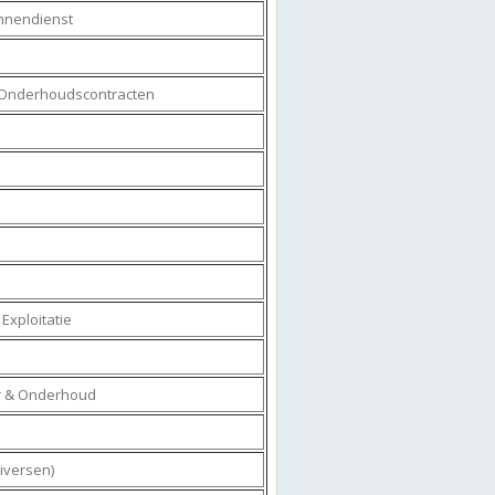
innendienst
r Onderhoudscontracten
xploitatie
r & Onderhoud
iversen)