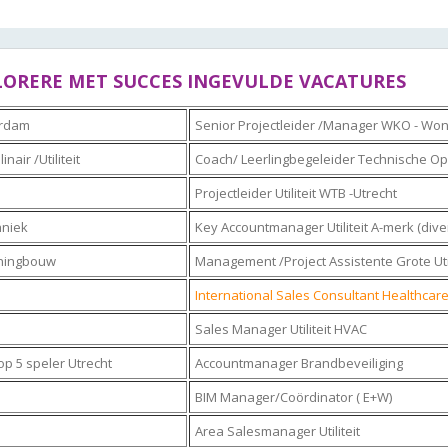
FLORERE MET SUCCES INGEVULDE VACATURES
terdam
Senior Projectleider /Manager WKO - Wo
nair /Utiliteit
Coach/ Leerlingbegeleider Technische Op
Projectleider Utiliteit WTB -Utrecht
hniek
Key Accountmanager Utiliteit A-merk (dive
oningbouw
Management /Project Assistente Grote Uti
International Sales Consultant Healthcar
Sales Manager Utiliteit HVAC
p 5 speler Utrecht
Accountmanager Brandbeveiliging
BIM Manager/Coördinator ( E+W)
Area Salesmanager Utiliteit