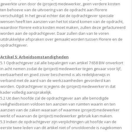
gewerkte uren door de (project) medewerker, geen verdere kosten
ten behoeve van de uitvoering van de opdracht aan Florere
verschuldigd. In het geval echter dat de opdrachtgever speciale
wensen heeft ten aanzien van het tot stand komen van de opdracht,
waardoor Florere extra kosten moet maken, zullen deze gefactureerd
worden aan de opdrachtgever. Daar zullen dan van te voren
uitdrukkelijke afspraken over gemaakt worden tussen Florere en de
opdrachtgever.
Artikel 5: Arbeidsomstandigheden
5.1 Opdrachtgever zal alle bepalingen van artikel 7:658 BW onverkort
in acht nemen zodat de (project) medewerker tegen gevaar voor lijf,
eerbaarheid en goed zover beschermd is als redelijkerwijs in
verband met de aard van de werkzaamheden gevorderd kan
worden. Opdrachtgever is jegens de (project) medewerker in dat
kader volledig aansprakelijk.
5.2 Uit dien hoofde zal de opdrachtgever aan alle benodigde
veiligheidseisen voldoen ten aanzien van ruimten waarin en ten
aanzien van de zaken waaraan of waarmee (project) medewerker
werkt of waarvan de (project) medewerker gebruik kan maken.
5.3 Indien de opdrachtgever zijn verplichtingen uit hoofde van de
eerste twee leden van dit artikel niet of onvoldoende is nagekomen