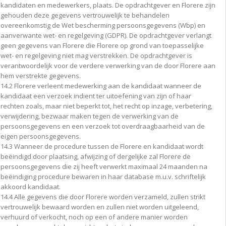
kandidaten en medewerkers, plaats. De opdrachtgever en Florere zijn
gehouden deze gegevens vertrouwelijk te behandelen
overeenkomstig de Wet bescherming persoonsgegevens (Wbp) en
aanverwante wet- en regelgeving (GDPR). De opdrachtgever verlangt
geen gegevens van Florere die Florere op grond van toepasselijke
wet- en regelgeving niet mag verstrekken. De opdrachtgever is
verantwoordelijk voor de verdere verwerking van de door Florere aan
hem verstrekte gegevens.
14.2 Florere verleent medewerking aan de kandidaat wanneer de
kandidaat een verzoek indient ter uitoefening van zijn of haar
rechten zoals, maar niet beperkt tot, het recht op inzage, verbetering,
verwijdering, bezwaar maken tegen de verwerking van de
persoonsgegevens en een verzoek tot overdraagbaarheid van de
eigen persoonsgegevens.
14.3 Wanneer de procedure tussen de Florere en kandidaat wordt
beëindigd door plaatsing, afwijzing of dergelijke zal Florere de
persoonsgegevens die zij heeft verwerkt maximaal 24 maanden na
beëindiging procedure bewaren in haar database m.u.v. schriftelijk
akkoord kandidaat.
14.4 Alle gegevens die door Florere worden verzameld, zullen strikt
vertrouwelijk bewaard worden en zullen niet worden uitgeleend,
verhuurd of verkocht, noch op een of andere manier worden