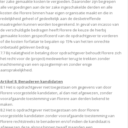
ter zake gemaakte kosten te vergoeden. Daaronder zijn begrepen
alle vergoedingen aan de ter zake ingeschakelde derden en alle
kosten die Florere binnen haar eigen organisatie maakt en die in
redelijkheid geheel of gedeeltelijk aan de desbetreffende
maatregelen kunnen worden toegerekend. In geval van incasso van
de verschuldigde bedragen heeft Florere de keuze de hierbij
gemaakte kosten gespecificeerd van de opdrachtgever te vorderen
of die kosten forfaitair te bepalen op 15% van het ten onrechte
onbetaald gebleven bedrag.
7.7 Bij nalatigheid in betaling door opdrachtgever behoudt Florere zich
het recht voor de (project) medewerker terug te trekken zonder
inachtneming van een opzegtermijn en zonder enige
aansprakelijkheid.
Artikel 8: Benaderen kandidaten
8.1 Het is opdrachtgever niet toegestaan om gegevens van door
Florere voorgestelde kandidaten, al dan niet afgewezen, zonder
voorafgaande toestemming van Florere aan derden bekend te
maken.
8.2 Het is opdrachtgever niet toegestaan om door Florere
voorgestelde kandidaten zonder voorafgaande toestemming van
Florere rechtstreeks te benaderen en/of indien de kandidaat is
afgewezen deze alsnog binnen twaalf maanden een