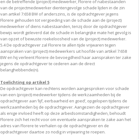
en de betreffende (project) medewerker, Florere of nabestaanden
van de projectmedewerker dientengevolge schade lijden in de zin
van artikel 7:658 BW of anderszins, is de opdrachtgever jegens
Florere gehouden tot vergoeding van de schade aan de (project)
medewerker of diens nabestaanden, tenzij door de opdrachtgever
bewijs wordt geleverd dat de schade in belangrijke mate het gevolg is
van opzet of bewuste roekeloosheid van de (project) medewerker.
5.4 De opdrachtgever zal Florere te allen tijde vrijwaren tegen
aanspraken van (project) medewerkers uit hoofde van artikel 7:658
BW en hij verleent Florere de bevoegdheid haar aanspraken ter zake
jegens de opdrachtgever te cederen aan de direct
belanghebbende(n).
Toelichting op artikel 5
De opdrachtgever kan rechtens worden aangesproken voor schade
van een (project) medewerker tijdens de werkzaamheden bij de
opdrachtgever aan ‘lijf, eerbaarheid en goed’, opgelopen tijdens de
werkzaamheden bij de opdrachtgever. Aangezien de opdrachtgever
als enige invloed heeft op deze arbeidsomstandigheden, behoudt
Florere zich het recht voor om eventuele aanspraken te zake aan het
adres van Florere te verhalen op de opdrachtgever en de
opdrachtgever daartoe zo nodig in vrijwaring te roepen.