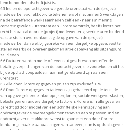
hem behouden afschrift juist is.
6.5 Indien de opdrachtgever weigert de urenstaat van de (project)
medewerker voor akkoord te tekenen en/of niet binnen 5 werkdagen
na de betreffende werkzaamheden zelf een - naar zijn mening
correct ingevulde - urenstaat aan Florere verstrekt, heeft Florere het
recht het aantal door de (project) medewerker gewerkte uren bindend
vast te stellen overeenkomstig de opgave van de (project)
medewerker dan wel, bij gebreke van een dergelijke opgave, vast te
stellen waarbij de overeengekomen arbeidsomvang als uitgangpunt
zal dienen.
6.6 Facturen worden mede of tevens uitgeschreven betreffende
betalingsverplichtingen van de opdrachtgever, die voortvloeien uit het
bij de opdracht bepaalde, maar niet gerelateerd zijn aan een
urenstaat.
6.7 Alle door Florere opgegeven prijzen zijn exclusief BTW.
6.8 Door Florere opgegeven tarieven zijn gebaseerd op de ten tijde
van opgave geldende inkoopprijzen, lonen, sociale werkgeverslasten,
belastingen en andere dergelijke factoren. Florere is in alle gevallen
gerechtigd door middel van een schriftelijke kennisgeving aan
opdrachtgever de overeengekomen tarieven aan te passen. Indien
opdrachtgever niet akkoord wenst te gaan met een door Florere
kenbaar gemaakte aanpassingen van tarieven, dan is opdrachtgever