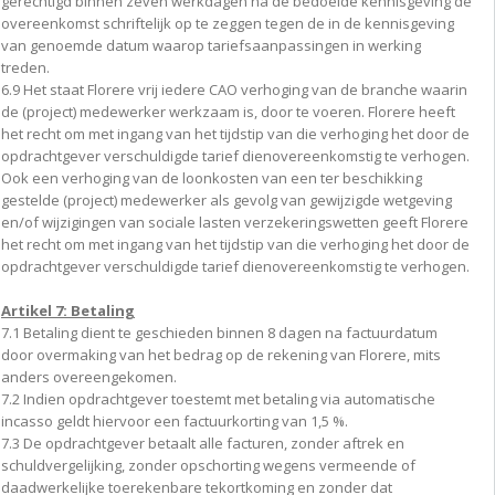
gerechtigd binnen zeven werkdagen na de bedoelde kennisgeving de
overeenkomst schriftelijk op te zeggen tegen de in de kennisgeving
van genoemde datum waarop tariefsaanpassingen in werking
treden.
6.9 Het staat Florere vrij iedere CAO verhoging van de branche waarin
de (project) medewerker werkzaam is, door te voeren. Florere heeft
het recht om met ingang van het tijdstip van die verhoging het door de
opdrachtgever verschuldigde tarief dienovereenkomstig te verhogen.
Ook een verhoging van de loonkosten van een ter beschikking
gestelde (project) medewerker als gevolg van gewijzigde wetgeving
en/of wijzigingen van sociale lasten verzekeringswetten geeft Florere
het recht om met ingang van het tijdstip van die verhoging het door de
opdrachtgever verschuldigde tarief dienovereenkomstig te verhogen.
Artikel 7: Betaling
7.1 Betaling dient te geschieden binnen 8 dagen na factuurdatum
door overmaking van het bedrag op de rekening van Florere, mits
anders overeengekomen.
7.2 Indien opdrachtgever toestemt met betaling via automatische
incasso geldt hiervoor een factuurkorting van 1,5 %.
7.3 De opdrachtgever betaalt alle facturen, zonder aftrek en
schuldvergelijking, zonder opschorting wegens vermeende of
daadwerkelijke toerekenbare tekortkoming en zonder dat