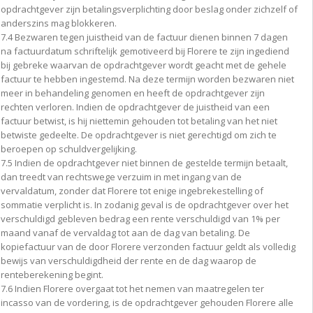
opdrachtgever zijn betalingsverplichting door beslag onder zichzelf of
anderszins mag blokkeren.
7.4 Bezwaren tegen juistheid van de factuur dienen binnen 7 dagen
na factuurdatum schriftelijk gemotiveerd bij Florere te zijn ingediend
bij gebreke waarvan de opdrachtgever wordt geacht met de gehele
factuur te hebben ingestemd. Na deze termijn worden bezwaren niet
meer in behandeling genomen en heeft de opdrachtgever zijn
rechten verloren. Indien de opdrachtgever de juistheid van een
factuur betwist, is hij niettemin gehouden tot betaling van het niet
betwiste gedeelte. De opdrachtgever is niet gerechtigd om zich te
beroepen op schuldvergelijking.
7.5 Indien de opdrachtgever niet binnen de gestelde termijn betaalt,
dan treedt van rechtswege verzuim in met ingang van de
vervaldatum, zonder dat Florere tot enige ingebrekestelling of
sommatie verplicht is. In zodanig geval is de opdrachtgever over het
verschuldigd gebleven bedrag een rente verschuldigd van 1% per
maand vanaf de vervaldag tot aan de dag van betaling. De
kopiefactuur van de door Florere verzonden factuur geldt als volledig
bewijs van verschuldigdheid der rente en de dag waarop de
renteberekening begint.
7.6 Indien Florere overgaat tot het nemen van maatregelen ter
incasso van de vordering, is de opdrachtgever gehouden Florere alle