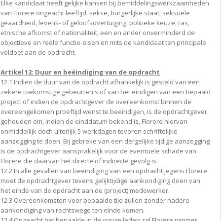
Elke kandidaat heeft gelijke kansen bij bemiddelingswerkzaamheden
van Florere ongeacht leeftijd, sekse, burgerlijke staat, seksuele
geaardheid, levens- of geloofsovertuiging, politieke keuze, ras,
etnische afkomst of nationaliteit, een en ander onverminderd de
objectieve en reële functie-eisen en mits de kandidaat ten principale
voldoet aan de opdracht.
Artikel 12: Duur en beëindiging van de opdracht
12.1 Indien de duur van de opdracht afhankelijk is gesteld van een
zekere toekomstige gebeurtenis of van het eindigen van een bepaald
project of indien de opdrachtgever de overeenkomst binnen de
overeengekomen proeftijd wenst te beëindigen, is de opdrachtgever
gehouden om, indien de einddatum bekend is, Florere hiervan
onmiddellijk doch uiterlijk 5 werkdagen tevoren schriftelijke
aanzegging te doen. Bij gebreke van een dergelijke tijdige aanzegging
is de opdrachtgever aansprakelijk voor de eventuele schade van
Florere die daarvan het directe of indirecte gevolg is.
12.2 In alle gevallen van beëindiging van een opdracht jegens Florere
moet de opdrachtgever tevens gelijktijdige aankondiging doen van
het einde van de opdracht aan de (project) medewerker.
12.3 Overeenkomsten voor bepaalde tijd zullen zonder nadere
aankondiging van rechtswege ten einde komen.
12.4 Ongeacht het bepaalde in de vorige leden zal Florere nimmer