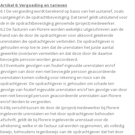
Artikel 6: Vergoeding en tarieven
6.1 De vergoeding wordt berekend op basis van het uurtarief, zoals
vastgelegd in de opdrachtbevestiging. Dat tarief geldt uitsluitend voor
de in de opdrachtbevestiging genoemde (project) medewerker.
6.2 De facturen van Florere worden wekelijks uitgeschreven aan de
hand van de door de opdrachtgever voor akkoord getekende
urenstaten die opdrachtgever verbinden. De opdrachtgever is
gehouden erop toe te zien dat de urenstaten het juiste aantal
gewerkte (over)uren vermelden en dat deze door de daartoe
bevoegde persoon worden geaccordeerd.
6.3 Eventuele gevolgen van foutief ingevulde urenstaten en/of
gevolgen van door een niet bevoegde persoon geaccordeerde
urenstaten komen volledig voor rekening en risico van de
opdrachtgever. De opdrachtgever is gehouden om schade ten
gevolge van foutief ingevulde urenstaten en/of ten gevolge van door
een niet bevoegd persoon geaccordeerde urenstaten aan Florere
en/of derden te vergoeden.
6.4 Bij verschil tussen de door de (project) medewerker bij Florere
ingeleverde urenstaten en het door opdrachtgever behouden
afschrift, geldt de bij Florere ingeleverde urenstaat voor de
afrekening, welke in de factuur zal worden opgenomen, als volledig
bewijs, behoudens tegenbewijs van de opdrachtgever dat het door