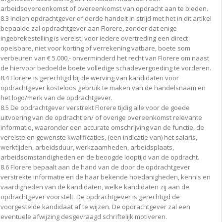
arbeidsovereenkomst of overeenkomst van opdracht aan te bieden.
8.3 Indien opdrachtgever of derde handelt in strijd met het in dit artikel
bepaalde zal opdrachtgever aan Florere, zonder dat enige
ingebrekestelling is vereist, voor iedere overtreding een direct
opeisbare, niet voor korting of verrekening vatbare, boete som
verbeuren van € 5.000,- onverminderd het recht van Florere om naast
de hiervoor bedoelde boete volledige schadevergoeding te vorderen.
8.4 Florere is gerechtigd bij de werving van kandidaten voor
opdrachtgever kosteloos gebruik te maken van de handelsnaam en
het logo/merk van de opdrachtgever.
8.5 De opdrachtgever verstrekt Florere tijdig alle voor de goede
uitvoering van de opdracht en/ of overige overeenkomst relevante
informatie, waaronder een accurate omschrijving van de functie, de
vereiste en gewenste kwalificaties, (een indicatie van) het salaris,
werktijden, arbeidsduur, werkzaamheden, arbeidsplaats,
arbeidsomstandigheden en de beoogde looptijd van de opdracht.
8.6 Florere bepaalt aan de hand van de door de opdrachtgever
verstrekte informatie en de haar bekende hoedanigheden, kennis en
vaardigheden van de kandidaten, welke kandidaten zij aan de
opdrachtgever voorstelt. De opdrachtgever is gerechtigd de
voorgestelde kandidaat af te wijzen. De opdrachtgever zal een
eventuele afwijzing desgevraagd schriftelijk motiveren.