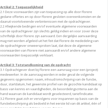
Artikel 2: Toepasselijkheid
2.1 Deze voorwaarden zijn van toepassing op alle door Florere
gedane offertes en op door Florere gesloten overeenkomsten en de
daaruit voortvloeiende verbintenissen met de opdrachtgever.
2.2 Afwijkende bedingen en/of eventuele algemene voorwaarden
van de opdrachtgever zijn slechts geldig indien en voor zover deze
schriftelijk door Florere zijn aanvaard. Een dergelijke aanvaarding
mag niet worden afgeleid uit het feit dat Florere de mededeling van
de opdrachtgever onweersproken laat, dat deze de algemene
voorwaarden van Florere niet aanvaardt en/of andere algemene
voorwaarden toepasselijk verklaart.
Artikel 3: Totstandkoming van de opdracht
3.1 Opdrachtgever doet bij Florere een aanvraag voor een (project)
medewerker. In de aanvraag worden in ieder geval de volgende
gegevens opgenomen: naam, inhoud/omschrijving van de functie,
duur, startdatum, het gewenste profiel van de gezochte kandidaat op
basis van kennis en vaardigheden, de beoordelingscriteria aan de
hand waarvan de kandidaat wordt geselecteerd, tariefindicatie.
3.2 Florere gaat zich er vervolgens voor inspannen op basis van de
functiebeschrijving als bedoeld in het eerste lid van dit artikel, één of