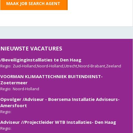
MAAK JOB SEARCH AGENT
Adviseur installaties Gebouwbeheer- Heiloo ( Noord-
Holland)
Regio:
NIEUWSTE VACATURES
Senior-Adviseur- Elektrotechnische installaties
/Beveiliginginstalllaties te Den Haag
Regio:
Zuid-Holland,Noord-Holland,Utrecht,Noord-Brabant,Zeeland
VOORMAN KLIMAATTECHNIEK BUITENDIENST-
Zoetermeer
Regio:
Noord-Holland
Opvolger /Adviseur - Boersema Installatie Adviseurs-
Amersfoort
Regio:
Adviseur //Projectleider WTB Installaties- Den Haag
Regio: