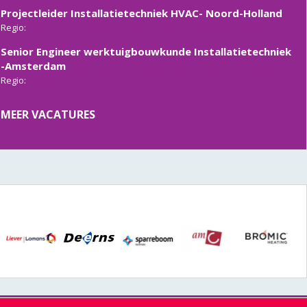
Projectleider Installatietechniek HVAC- Noord-Holland
Regio:
Senior Engineer werktuigbouwkunde Installatietechniek
-Amsterdam
Regio:
Kostendeskundige Werktuigbouwkunde en/of
Elektrotechniek -Den Bosch
MEER VACATURES
Regio:
Projectbegeleider AERMEC voor Aerkoel( Blaricum)
Regio:
Noord-Holland,Utrecht,Gelderland,Flevoland
Technisch Medewerker Sales binnendienst- Aerkoel
(Blaricum)
Regio:
Noord-Holland,Utrecht,Gelderland
Adviseur installaties Gebouwbeheer- Heiloo ( Noord-
Holland)
Regio:
Senior-Adviseur- Elektrotechnische installaties
/Beveiliginginstalllaties te Den Haag