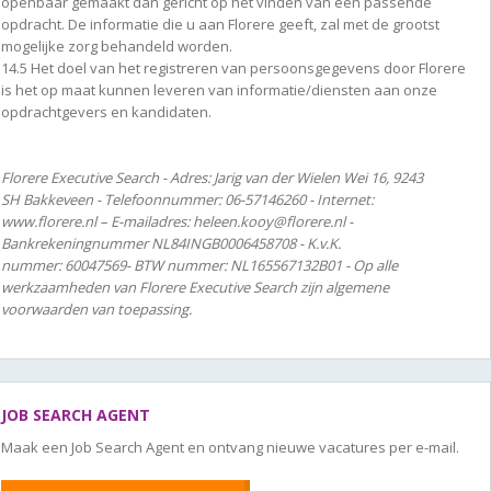
openbaar gemaakt dan gericht op het vinden van een passende
opdracht. De informatie die u aan Florere geeft, zal met de grootst
mogelijke zorg behandeld worden.
14.5 Het doel van het registreren van persoonsgegevens door Florere
is het op maat kunnen leveren van informatie/diensten aan onze
opdrachtgevers en kandidaten.
Florere Executive Search - Adres: Jarig van der Wielen Wei 16, 9243
SH Bakkeveen - Telefoonnummer: 06-57146260 - Internet:
www.florere.nl – E-mailadres: heleen.kooy@florere.nl -
Bankrekeningnummer NL84INGB0006458708 - K.v.K.
nummer: 60047569- BTW nummer: NL165567132B01 - Op alle
werkzaamheden van Florere Executive Search zijn algemene
voorwaarden van toepassing.
JOB SEARCH AGENT
Maak een Job Search Agent en ontvang nieuwe vacatures per e-mail.