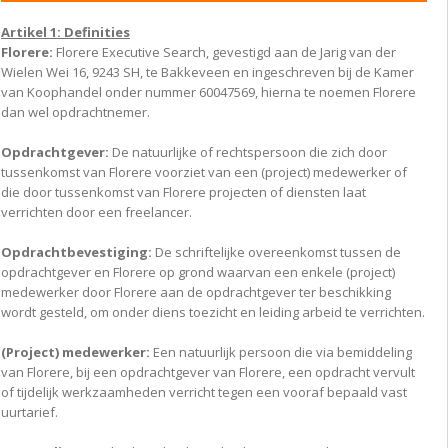
Artikel 1: Definities
Florere:
Florere Executive Search, gevestigd aan de Jarig van der
Wielen Wei 16, 9243 SH, te Bakkeveen en ingeschreven bij de Kamer
van Koophandel onder nummer 60047569, hierna te noemen Florere
dan wel opdrachtnemer.
Opdrachtgever:
De natuurlijke of rechtspersoon die zich door
tussenkomst van Florere voorziet van een (project) medewerker of
die door tussenkomst van Florere projecten of diensten laat
verrichten door een freelancer.
Opdrachtbevestiging:
De schriftelijke overeenkomst tussen de
opdrachtgever en Florere op grond waarvan een enkele (project)
medewerker door Florere aan de opdrachtgever ter beschikking
wordt gesteld, om onder diens toezicht en leiding arbeid te verrichten.
(Project) medewerker:
Een natuurlijk persoon die via bemiddeling
van Florere, bij een opdrachtgever van Florere, een opdracht vervult
of tijdelijk werkzaamheden verricht tegen een vooraf bepaald vast
uurtarief.