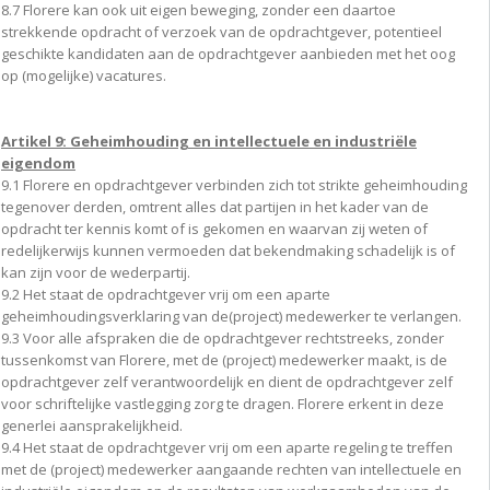
8.7 Florere kan ook uit eigen beweging, zonder een daartoe
strekkende opdracht of verzoek van de opdrachtgever, potentieel
geschikte kandidaten aan de opdrachtgever aanbieden met het oog
op (mogelijke) vacatures.
Artikel 9: Geheimhouding en intellectuele en industriële
eigendom
9.1 Florere en opdrachtgever verbinden zich tot strikte geheimhouding
tegenover derden, omtrent alles dat partijen in het kader van de
opdracht ter kennis komt of is gekomen en waarvan zij weten of
redelijkerwijs kunnen vermoeden dat bekendmaking schadelijk is of
kan zijn voor de wederpartij.
9.2 Het staat de opdrachtgever vrij om een aparte
geheimhoudingsverklaring van de(project) medewerker te verlangen.
9.3 Voor alle afspraken die de opdrachtgever rechtstreeks, zonder
tussenkomst van Florere, met de (project) medewerker maakt, is de
opdrachtgever zelf verantwoordelijk en dient de opdrachtgever zelf
voor schriftelijke vastlegging zorg te dragen. Florere erkent in deze
generlei aansprakelijkheid.
9.4 Het staat de opdrachtgever vrij om een aparte regeling te treffen
met de (project) medewerker aangaande rechten van intellectuele en