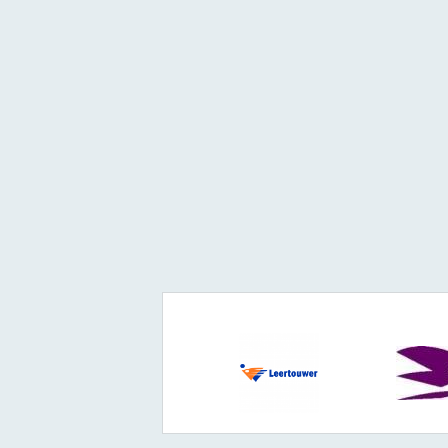
Regio:
Senior Engineer
werktuigbouwkunde
Installatietechniek -
Amsterdam
Regio:
Kostendeskundige
Werktuigbouwkunde en/of
Elektrotechniek -Den Bosch
Regio:
Projectbegeleider AERMEC
voor Aerkoel( Blaricum)
Regio:
Noord-
Holland,Utrecht,Gelderland,Flevoland
Technisch Medewerker Sales
binnendienst- Aerkoel
(Blaricum)
Regio:
Noord-
Holland,Utrecht,Gelderland