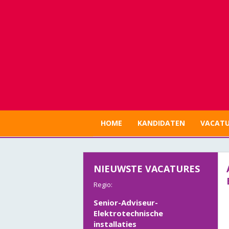
HOME
KANDIDATEN
VACATU
Adviseur installaties
Gebouwbeheer- Heiloo (
NIEUWSTE VACATURES
Noord-Holland)
Regio:
Senior-Adviseur-
Elektrotechnische
installaties