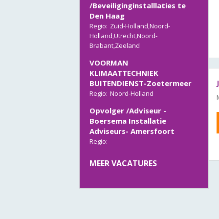
/Beveiliginginstalllaties te
Den Haag
Regio:
Zuid-Holland,Noord-
Holland,Utrecht,Noord-
Brabant,Zeeland
VOORMAN
KLIMAATTECHNIEK
BUITENDIENST-Zoetermeer
Regio:
Noord-Holland
Opvolger /Adviseur -
Boersema Installatie
Adviseurs- Amersfoort
Regio:
Adviseur //Projectleider WTB
MEER VACATURES
Installaties- Den Haag
Regio:
Projectleider
Installatietechniek HVAC-
Noord-Holland