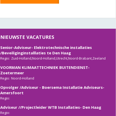
Adviseur installaties Gebouwbeheer- Heiloo ( Noord-
Holland)
NIEUWSTE VACATURES
Regio:
Senior-Adviseur- Elektrotechnische installaties
/Beveiliginginstalllaties te Den Haag
Regio:
Zuid-Holland,Noord-Holland,Utrecht,Noord-Brabant,Zeeland
VOORMAN KLIMAATTECHNIEK BUITENDIENST-
Zoetermeer
Regio:
Noord-Holland
Opvolger /Adviseur - Boersema Installatie Adviseurs-
Amersfoort
Regio:
Adviseur //Projectleider WTB Installaties- Den Haag
Regio: