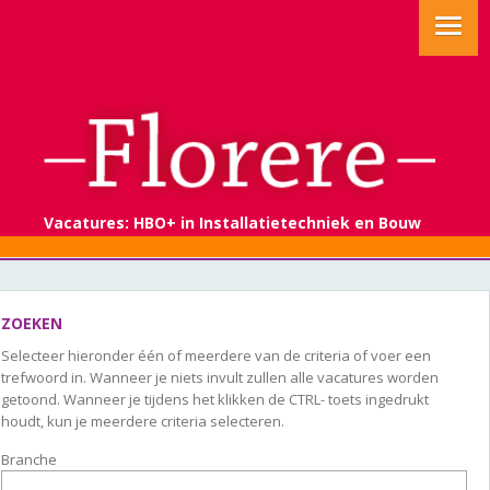
Vacatures: HBO+ in Installatietechniek en Bouw
ZOEKEN
Selecteer hieronder één of meerdere van de criteria of voer een
trefwoord in. Wanneer je niets invult zullen alle vacatures worden
getoond. Wanneer je tijdens het klikken de CTRL- toets ingedrukt
houdt, kun je meerdere criteria selecteren.
Branche