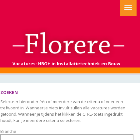
Vacatures: HBO+ in Installatietechniek en Bouw
ZOEKEN
Selecteer hieronder één of meerdere van de criteria of voer een
trefwoord in. Wanneer je niets invult zullen alle vacatures worden
getoond. Wanneer je tijdens het klikken de CTRL- toets ingedrukt
houdt, kun je meerdere criteria selecteren.
Branche