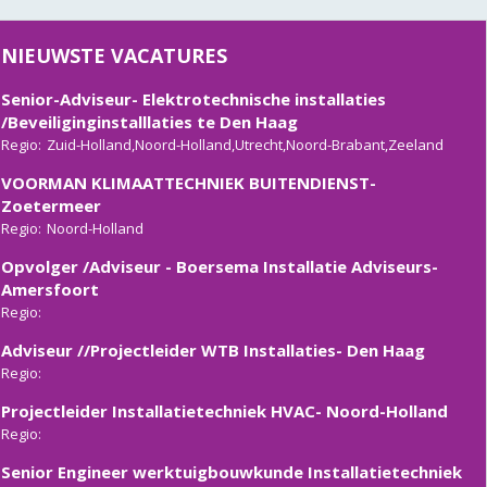
Adviseur installaties Gebouwbeheer- Heiloo ( Noord-
Holland)
NIEUWSTE VACATURES
Regio:
Senior-Adviseur- Elektrotechnische installaties
/Beveiliginginstalllaties te Den Haag
Regio:
Zuid-Holland,Noord-Holland,Utrecht,Noord-Brabant,Zeeland
VOORMAN KLIMAATTECHNIEK BUITENDIENST-
Zoetermeer
Regio:
Noord-Holland
Opvolger /Adviseur - Boersema Installatie Adviseurs-
Amersfoort
Regio:
Adviseur //Projectleider WTB Installaties- Den Haag
Regio:
Projectleider Installatietechniek HVAC- Noord-Holland
Regio:
Senior Engineer werktuigbouwkunde Installatietechniek