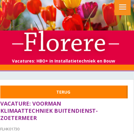
Vacatures: HBO+ in Installatietechniek en Bouw
VACATURE: VOORMAN
KLIMAATTECHNIEK BUITENDIENST-
ZOETERMEER
FLHK01730