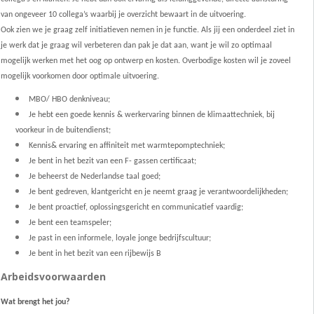
van ongeveer 10 collega’s waarbij je overzicht bewaart in de uitvoering.
Ook zien we je graag zelf initiatieven nemen in je functie. Als jij een onderdeel ziet in
je werk dat je graag wil verbeteren dan pak je dat aan, want je wil zo optimaal
mogelijk werken met het oog op ontwerp en kosten. Overbodige kosten wil je zoveel
mogelijk voorkomen door optimale uitvoering.
MBO/ HBO denkniveau;
Je hebt een goede kennis & werkervaring binnen de klimaattechniek, bij
voorkeur in de buitendienst;
Kennis& ervaring en affiniteit met warmtepomptechniek;
Je bent in het bezit van een F- gassen certificaat;
Je beheerst de Nederlandse taal goed;
Je bent gedreven, klantgericht en je neemt graag je verantwoordelijkheden;
Je bent proactief, oplossingsgericht en communicatief vaardig;
Je bent een teamspeler;
Je past in een informele, loyale jonge bedrijfscultuur;
Je bent in het bezit van een rijbewijs B
Arbeidsvoorwaarden
Wat brengt het jou?