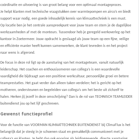
coördinatie en uitvoering is van groot belang voor een optimaal montageproces.
Je helpt klanten met technische vraagstukken over warmtepompen en airco’s en biedt
support waar nodig, een goede inhoudelijk kennis van klimaattechniek is een must.
Op locatie ben je het centrale aanspreekpunt voor jouw team en stem je de dagelijkse
werkzaamheden af met de monteurs. Tussendoor heb je geregeld werkoverleg op het
kantoor in Zoetermeer. Jouw opdracht is geslaagd als jouw team op een fijne, veilige
en efficiënte manier heeft kunnen samenwerken, de klant tevreden is en het project
naar wens is afgerond.
De focus in deze rol ligt op de aansturing van het montageteam, vanuit natuurlijk
leiderschap. Het coachen en enthousiasmeren van collega’s is een waardevolle
vaardigheid die bijdraagt aan een positieve werkcultuur, persoonlijke groei en betere
teamprestaties. Het gaat verder dan alleen taken verdelen; het is gericht op het
motiveren, ondersteunen en begeleiden van collega’s om het beste uit zichzelf te
halen. Herken jij jezelf in deze omschrijving? Dan is de rol van TECHNISCH TEAMLEIDER
buitendienst jou op het lijf geschreven.
Gewenst functieprofiel
Voor de functie van VOORMAN KLIMAATTECHNIEK BUITENDIENST bij ClimaFlux is het
belangrijk dat je stevig in je schoenen staat en gemakkelijk communiceert met je
collega’s en klanten. Je hebt dan ook ervaring als leidinggevende, directe aansturing