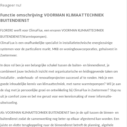
Reageer nu!
Functie omschrijving VOORMAN KLIMAATTECHNIEK
BUITENDIENST
FLORERE werft voor ClimaFlux, een ervaren VOORMAN KLIMAATTECHNIEK
BUITENDIENST(Warmtepompen).
ClimaFLux is een onafhankelijke specialist in installatietechnische energiezuinige
systemen voor de particuliere markt, MKB en woningbouwcorporaties, gehuisvest in
Zoetermeer.
In deze rol ben je een belangrijke schakel tussen de buiten- en binnendienst, je
combineert jouw technisch inzicht met organisatorische en leidinggevende taken om
installatie-, onderhouds- of renovatieprojecten succesvol af te ronden.
Heb je een
goede inhoudelijke kennis van klimaattechniek, met name warmtepompen?
Wil je aan
de slag met je persoonlijke groei en ontwikkeling bij ClimaFlux in Zoetermeer? Stap nu
uit je comfort zone en bel me gerust voor een kennismaking of meer informatie-
uitwisseling.
Als VOORMAN KLIMAATTECHNIEK BUITENDIENST ben je de spil tussen de binnen- en
buitendienst zodat de samenwerking nog beter op elkaar afgestemd kan worden. Een
juiste en vlotte terugkoppeling naar de binnendienst betreft de planning, algehele