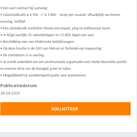
• Een vast contract bij aanvang;
• Salarisindicatie € 4.700, -// € 5.800, - bruto per maand/ afhankelijk van kennis,
ervaring, leeftijd;
• Een uitstekende werksfeer binnen een loyaal, jong en enthousiast team;
• Je krijgt jaarlijks 25 vakantiedagen en 13 ADV dagen per jaar;
• Beschikking over een Elektrische bedrijfswagen;
• Op deze functie is de CAO van Metaal en Techniek van toepassing;
• De startdatum is in overleg.
• Je wordt onderdeel van een professionele organisatie met sterke financiële positie
en enorme drive om de beoogde groei te halen
• Mogelijkheid tot aandelenparticipatie voor werknemers
Publicatiedatum
28-04-2026